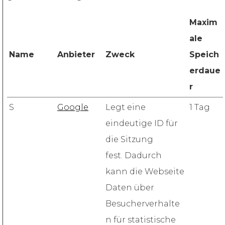
Maxim
ale
Name
Anbieter
Zweck
Speich
erdaue
r
S
Google
Legt eine
1 Tag
eindeutige ID für
die Sitzung
fest. Dadurch
kann die Webseite
Daten über
Besucherverhalte
n für statistische