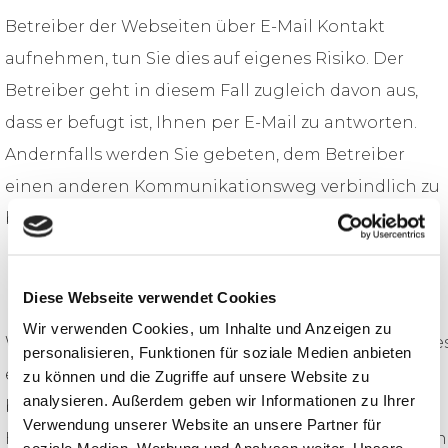
Betreiber der Webseiten über E-Mail Kontakt
aufnehmen, tun Sie dies auf eigenes Risiko. Der
Betreiber geht in diesem Fall zugleich davon aus,
dass er befugt ist, Ihnen per E-Mail zu antworten.
Andernfalls werden Sie gebeten, dem Betreiber
einen anderen Kommunikationsweg verbindlich zu
benennen.
Cookies
Diese Webseite verwendet Cookies
Wir verwenden Cookies, um Inhalte und Anzeigen zu
Wir setzen auf unserer Seite möglichst keine Cookie
personalisieren, Funktionen für soziale Medien anbieten
ein. Soweit sich dies aber nicht vermeiden lässt
zu können und die Zugriffe auf unsere Website zu
analysieren. Außerdem geben wir Informationen zu Ihrer
bitten wir um Kenntnisnahme der folgenden
Verwendung unserer Website an unsere Partner für
Hinweise. Um Ihnen bei einem wiederholten Besuch