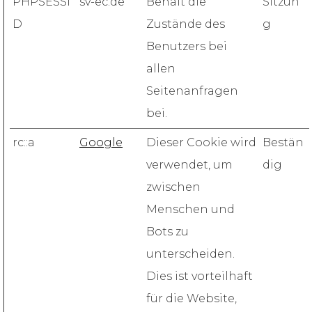
PHPSESSI
sv-ec.de
Behält die
Sitzun
D
Zustände des
g
Benutzers bei
allen
Seitenanfragen
bei.
rc::a
Google
Dieser Cookie wird
Bestän
verwendet, um
dig
zwischen
Menschen und
Bots zu
unterscheiden.
Dies ist vorteilhaft
für die Website,