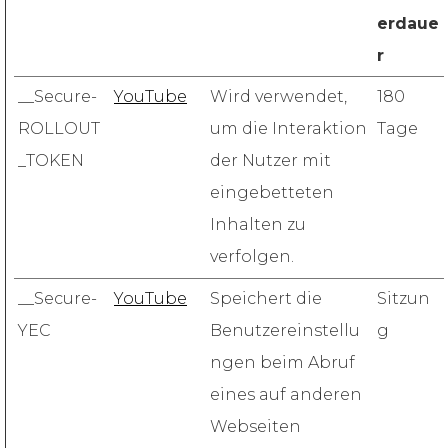
erdaue
r
__Secure-
YouTube
Wird verwendet,
180
ROLLOUT
um die Interaktion
Tage
_TOKEN
der Nutzer mit
eingebetteten
Inhalten zu
verfolgen.
__Secure-
YouTube
Speichert die
Sitzun
YEC
Benutzereinstellu
g
ngen beim Abruf
eines auf anderen
Webseiten