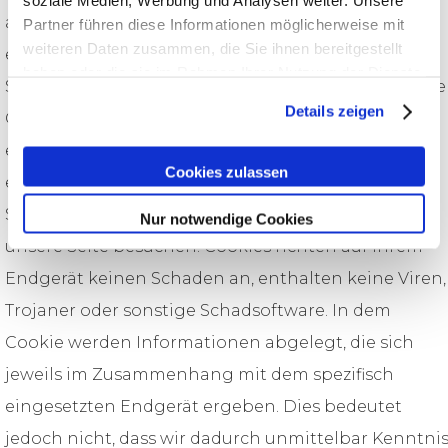
soziale Medien, Werbung und Analysen weiter. Unsere
auf die Webseiten des Betreibers den Zugriff zu
Partner führen diese Informationen möglicherweise mit
weiteren Daten zusammen, die Sie ihnen bereitgestellt
erleichtern bzw. um persönlich angepasste
haben oder die sie im Rahmen Ihrer Nutzung der Dienste
Sitzungen zu veranstalten, werden ein oder mehrere
gesammelt haben.
Details zeigen
Cookies auf Ihrem PC abgelegt. Bei diesen handelt
es sich um Textdateien, die Ihr Browser automatisch
Cookies zulassen
erstellt und die auf Ihrem Endgerät (Laptop, Tablet,
Smartphone o.ä.) gespeichert werden, wenn Sie
Nur notwendige Cookies
unsere Seite besuchen. Cookies richten auf Ihrem
Endgerät keinen Schaden an, enthalten keine Viren,
Trojaner oder sonstige Schadsoftware. In dem
Cookie werden Informationen abgelegt, die sich
jeweils im Zusammenhang mit dem spezifisch
eingesetzten Endgerät ergeben. Dies bedeutet
jedoch nicht, dass wir dadurch unmittelbar Kenntni