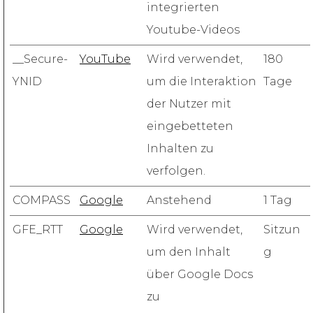
integrierten
Youtube-Videos
__Secure-
YouTube
Wird verwendet,
180
YNID
um die Interaktion
Tage
der Nutzer mit
eingebetteten
Inhalten zu
verfolgen.
COMPASS
Google
Anstehend
1 Tag
GFE_RTT
Google
Wird verwendet,
Sitzun
um den Inhalt
g
über Google Docs
zu